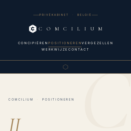
PRIVÉKABINET · BELGIË
C O M C I L I U M
CONCIPIËREN
POSITIONEREN
VERGEZELLEN
WERKWIJZE
CONTACT
COMCILIUM
·
POSITIONEREN
II