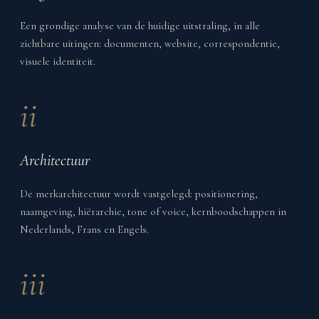
Een grondige analyse van de huidige uitstraling, in alle
zichtbare uitingen: documenten, website, correspondentie,
visuele identiteit.
ii
Architectuur
De merkarchitectuur wordt vastgelegd: positionering,
naamgeving, hiërarchie, tone of voice, kernboodschappen in
Nederlands, Frans en Engels.
iii