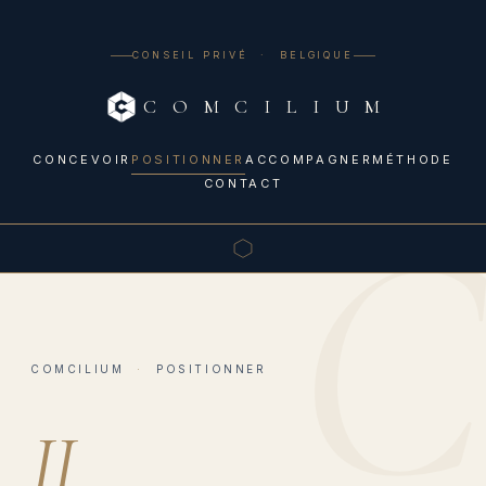
CONSEIL PRIVÉ · BELGIQUE
C O M C I L I U M
CONCEVOIR
POSITIONNER
ACCOMPAGNER
MÉTHODE
CONTACT
COMCILIUM
·
POSITIONNER
II